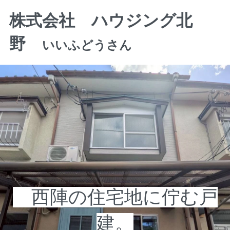
株式会社 ハウジング北
野
いいふどうさん
ホーム
売りたい
会社情報
スタッフ紹介
不動産探します
西陣の住宅地に佇む戸
お問い合わせ
建。